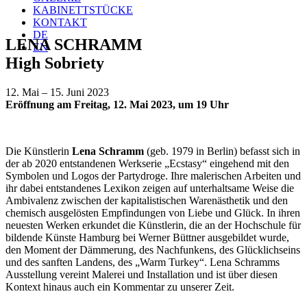
KABINETTSTÜCKE
KONTAKT
DE
LENA SCHRAMM
EN
High Sobriety
12. Mai – 15. Juni 2023
Eröffnung am Freitag, 12. Mai 2023, um 19 Uhr
Die Künstlerin
Lena Schramm
(geb. 1979 in Berlin) befasst sich in
der ab 2020 entstandenen Werkserie „Ecstasy“ eingehend mit den
Symbolen und Logos der Partydroge. Ihre malerischen Arbeiten und
ihr dabei entstandenes Lexikon zeigen auf unterhaltsame Weise die
Ambivalenz zwischen der kapitalistischen Warenästhetik und den
chemisch ausgelösten Empfindungen von Liebe und Glück. In ihren
neuesten Werken erkundet die Künstlerin, die an der Hochschule für
bildende Künste Hamburg bei Werner Büttner ausgebildet wurde,
den Moment der Dämmerung, des Nachfunkens, des Glücklichseins
und des sanften Landens, des „Warm Turkey“. Lena Schramms
Ausstellung vereint Malerei und Installation und ist über diesen
Kontext hinaus auch ein Kommentar zu unserer Zeit.