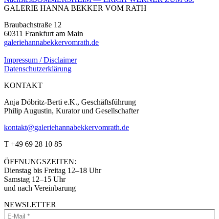
Projekt:
GALERIE HANNA BEKKER VOM RATH
Braubachstraße 12
60311 Frankfurt am Main
galeriehannabekkervomrath.de
Impressum / Disclaimer
Datenschutzerklärung
KONTAKT
Anja Döbritz-Berti e.K., Geschäftsführung
Philip Augustin, Kurator und Gesellschafter
kontakt@galeriehannabekkervomrath.de
Facebook
Instagram
T +49 69 28 10 85
Seite
Seite
öffnet
öffnet
ÖFFNUNGSZEITEN:
in
in
Dienstag bis Freitag 12–18 Uhr
neuem
neuem
Samstag 12–15 Uhr
Fenster
Fenster
und nach Vereinbarung
NEWSLETTER