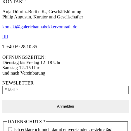
KONTAKT
Anja Döbritz-Berti e.K., Geschäftsführung
Philip Augustin, Kurator und Gesellschafter
kontakt@galeriehannabekkervomrath.de
Facebook
Instagram
Seite
Seite
T +49 69 28 10 85
öffnet
öffnet
in
in
ÖFFNUNGSZEITEN:
neuem
neuem
Dienstag bis Freitag 12–18 Uhr
Fenster
Fenster
Samstag 12–15 Uhr
und nach Vereinbarung
NEWSLETTER
DATENSCHUTZ
*
Ich erkläre ich mich damit einverstanden, regelmäßig