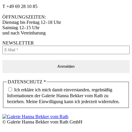
Facebook
Instagram
T +49 69 28 10 85
Seite
Seite
öffnet
öffnet
ÖFFNUNGSZEITEN:
in
in
Dienstag bis Freitag 12–18 Uhr
neuem
neuem
Samstag 12–15 Uhr
Fenster
Fenster
und nach Vereinbarung
NEWSLETTER
DATENSCHUTZ
*
Ich erkläre ich mich damit einverstanden, regelmäßig
Informationen der Galerie Hanna Bekker vom Rath zu
beziehen. Meine Einwilligung kann ich jederzeit widerrufen.
© Galerie Hanna Bekker vom Rath GmbH
N